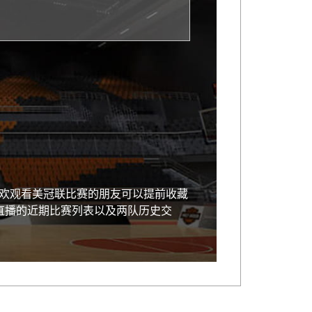
斯】，喜欢观看美冠联比赛的朋友可以提前收藏
直播的近期比赛列表以及两队历史交