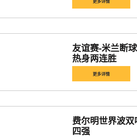
更多详情
友谊赛-米兰断球
热身两连胜
更多详情
费尔明世界波双
四强