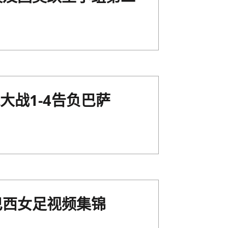
大战1-4告负巴萨
巴西女足视频集锦