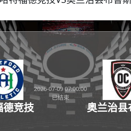
:
2026-07-09 07:00:00
已结束
福德竞技
奥兰治县