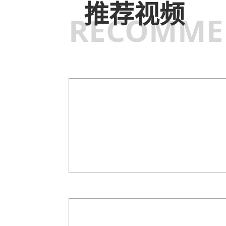
推荐视频
RECOMME