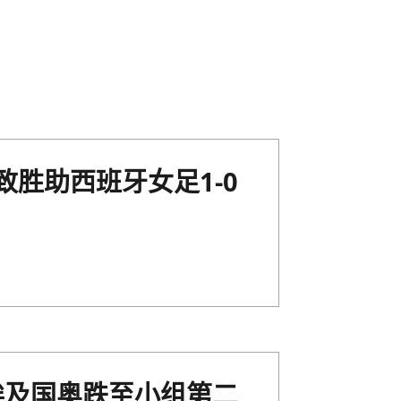
致胜助西班牙女足1-0
2埃及国奥跌至小组第二