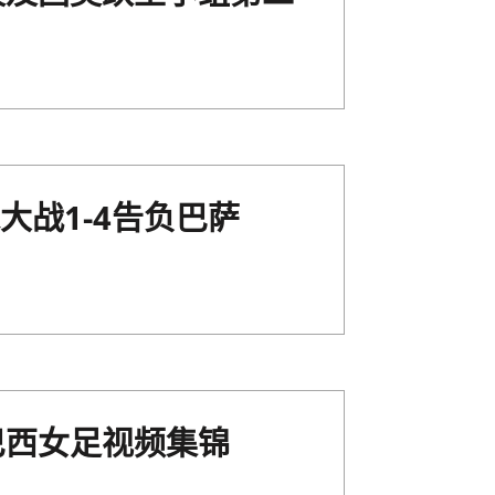
大战1-4告负巴萨
巴西女足视频集锦