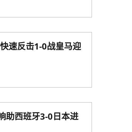
快速反击1-0战皇马迎
响助西班牙3-0日本进