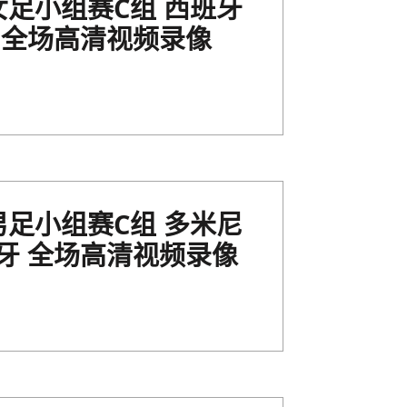
运女足小组赛C组 西班牙
 全场高清视频录像
运男足小组赛C组 多米尼
牙 全场高清视频录像