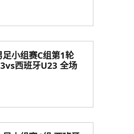
运男足小组赛C组第1轮
vs西班牙U23 全场