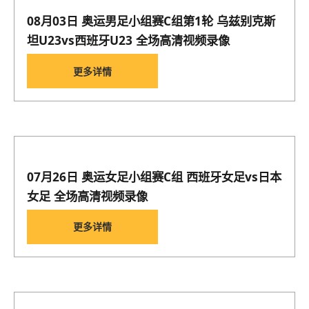
08月03日 奥运男足小组赛C组第1轮 乌兹别克斯
坦U23vs西班牙U23 全场高清视频录像
更多详情
07月26日 奥运女足小组赛C组 西班牙女足vs日本
女足 全场高清视频录像
更多详情