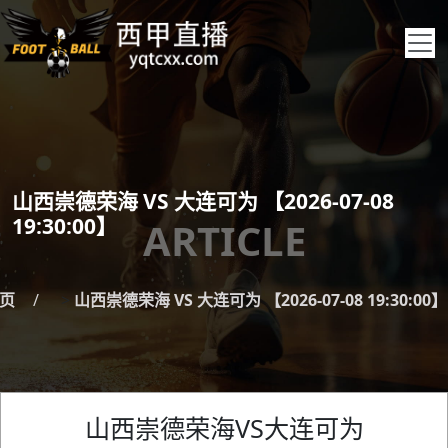
山西崇德荣海 VS 大连可为 【2026-07-08 
19:30:00】
ARTICLE
页
>
山西崇德荣海 VS 大连可为 【2026-07-08 19:30:00】
山西崇德荣海VS大连可为