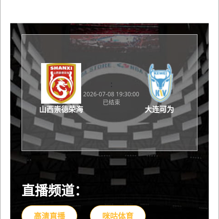
:
2026-07-08 19:30:00
已结束
山西崇德荣海
大连可为
直播频道：
高清直播
咪咕体育