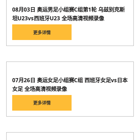
08月03日 奥运男足小组赛C组第1轮 乌兹别克斯
坦U23vs西班牙U23 全场高清视频录像
更多详情
07月26日 奥运女足小组赛C组 西班牙女足vs日本
女足 全场高清视频录像
更多详情