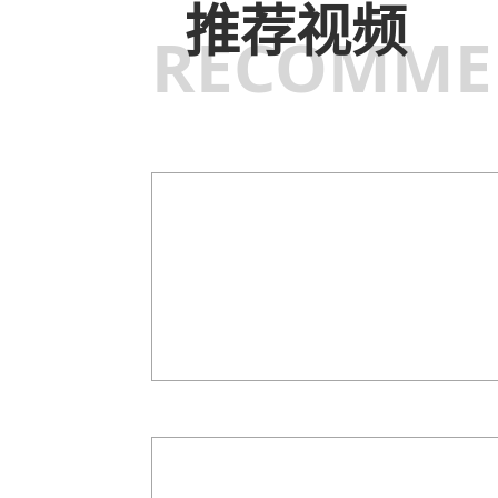
推荐视频
RECOMME