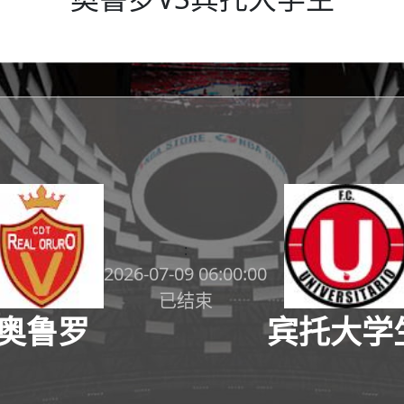
:
2026-07-09 06:00:00
已结束
奥鲁罗
宾托大学