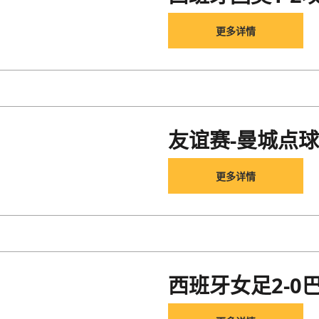
更多详情
友谊赛-曼城点球
更多详情
西班牙女足2-0