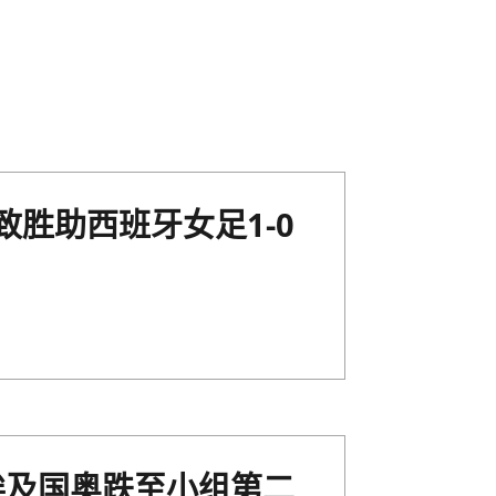
致胜助西班牙女足1-0
2埃及国奥跌至小组第二