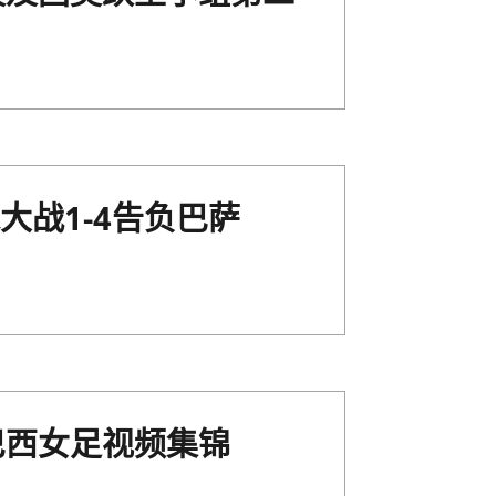
大战1-4告负巴萨
巴西女足视频集锦