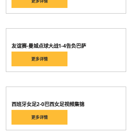
更多详情
友谊赛-曼城点球大战1-4告负巴萨
更多详情
西班牙女足2-0巴西女足视频集锦
更多详情