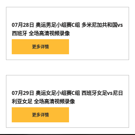
07月28日 奥运男足小组赛C组 多米尼加共和国vs
西班牙 全场高清视频录像
更多详情
07月29日 奥运女足小组赛C组 西班牙女足vs尼日
利亚女足 全场高清视频录像
更多详情