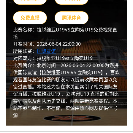
免费直播
腾讯体育
比赛名称：拉脱维亚U19VS立陶宛U19免费视频直
播
开赛时间：2026-06-04 22:00:00
所属联赛：
国际友谊
对阵双方：拉脱维亚U19vs立陶宛U19
比赛简介：北京时间：2026-06-04 22:00:00为您提
供国际友谊【拉脱维亚U19 VS 立陶宛U19】，喜欢
观看国际友谊比赛的朋友可以提前收藏本页面以免
错过直播。本站还为您在本页面索引了相关国际友
谊直播、拉脱维亚U19 、立陶宛U19 直播的近期比
赛列表以及两队历史交锋、两队最新比赛赛程。本
站不参与制作、不存储，资源由热心网友提供信号
源