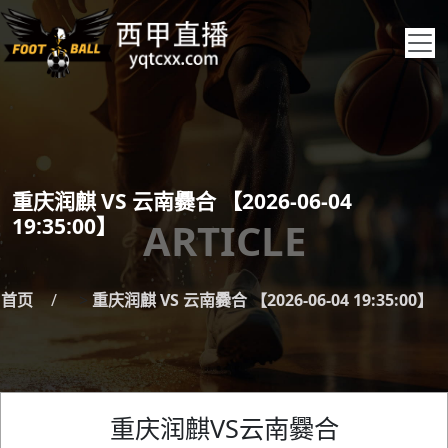
重庆润麒 VS 云南爨合 【2026-06-04 
19:35:00】
ARTICLE
首页
>
重庆润麒 VS 云南爨合 【2026-06-04 19:35:00】
重庆润麒VS云南爨合