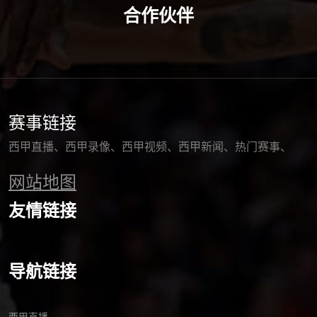
合作伙伴
赛事链接
西甲直播
西甲录像
西甲视频
西甲新闻
热门赛事
网站地图
友情链接
导航链接
西甲直播