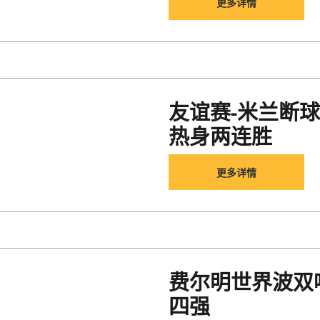
更多详情
友谊赛-米兰断球
热身两连胜
更多详情
费尔明世界波双
四强