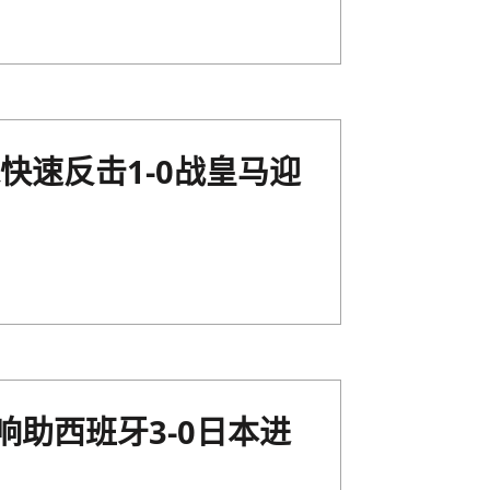
快速反击1-0战皇马迎
响助西班牙3-0日本进