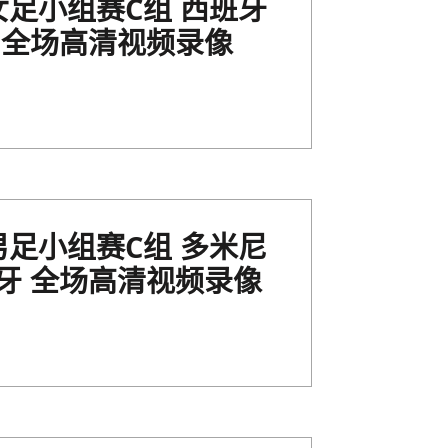
运女足小组赛C组 西班牙
 全场高清视频录像
运男足小组赛C组 多米尼
牙 全场高清视频录像