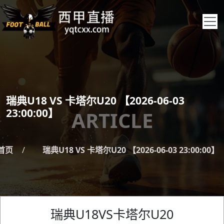
瑞典U18 VS 卡塔尔U20 【2026-06-03 
23:00:00】
ARTICLE
首页
>
瑞典U18 VS 卡塔尔U20 【2026-06-03 23:00:00】
瑞典U18VS卡塔尔U20