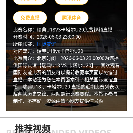
免费直播
腾讯体育
比赛名称：瑞典U18VS卡塔尔U20免费视频直播
开赛时间：2026-06-03 23:00:00
所属联赛：
国际友谊
对阵双方：瑞典U18vs卡塔尔U20
比赛简介：北京时间：2026-06-03 23:00:00为您提
供国际友谊【瑞典U18 VS 卡塔尔U20】，喜欢观看
国际友谊比赛的朋友可以提前收藏本页面以免错过
直播。本站还为您在本页面索引了相关国际友谊直
播、瑞典U18 、卡塔尔U20 直播的近期比赛列表以
及两队历史交锋、两队最新比赛赛程。本站不参与
制作、不存储，资源由热心网友提供信号源
推荐视频
RECOMMENDED VIDEOS