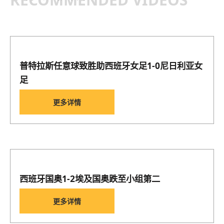
普特拉斯任意球致胜助西班牙女足1-0尼日利亚女
足
更多详情
西班牙国奥1-2埃及国奥跌至小组第二
更多详情