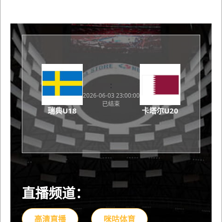
:
2026-06-03 23:00:00
已结束
瑞典U18
卡塔尔U20
直播频道：
高清直播
咪咕体育