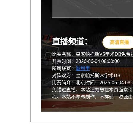
直播频道：
高清直播
比赛名称：皇家帕托斯VS学术DB免费
开赛时间：2026-06-04 08:00:00
所属联赛：
玻利甲
对阵双方：皇家帕托斯vs学术DB
比赛简介：北京时间：2026-06-04
免错过直播。本站还为您在本页面索引
程。本站不参与制作、不存储，资源由