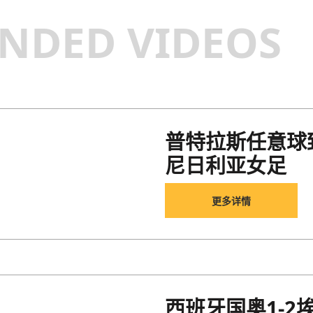
NDED VIDEOS
普特拉斯任意球
尼日利亚女足
更多详情
西班牙国奥1-