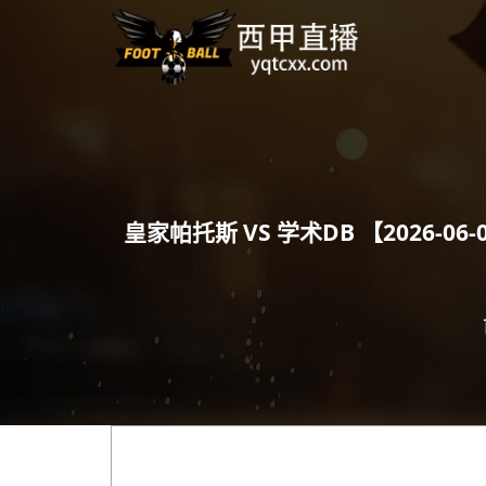
皇家帕托斯 VS 学术DB 【2026-06-04