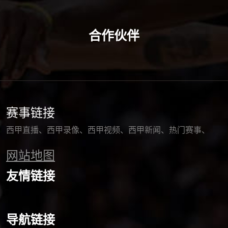
合作伙伴
赛事链接
西甲直播
西甲录像
西甲视频
西甲新闻
热门赛事
网站地图
友情链接
导航链接