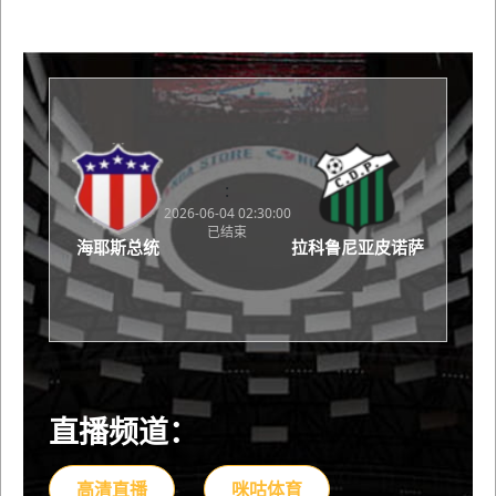
:
2026-06-04 02:30:00
已结束
海耶斯总统
拉科鲁尼亚皮诺萨
直播频道：
高清直播
咪咕体育