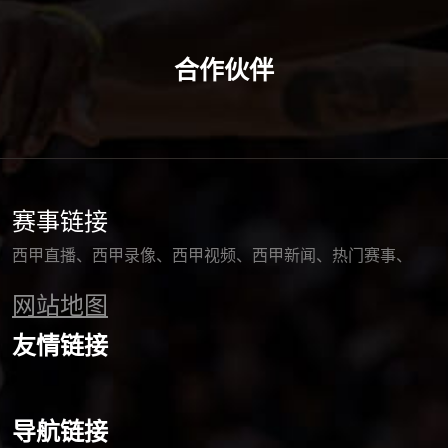
合作伙伴
赛事链接
西甲直播
西甲录像
西甲视频
西甲新闻
热门赛事
网站地图
友情链接
导航链接