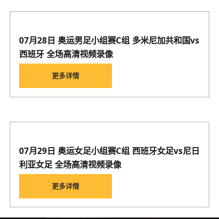
07月28日 奥运男足小组赛C组 多米尼加共和国vs
西班牙 全场高清视频录像
更多详情
07月29日 奥运女足小组赛C组 西班牙女足vs尼日
利亚女足 全场高清视频录像
更多详情