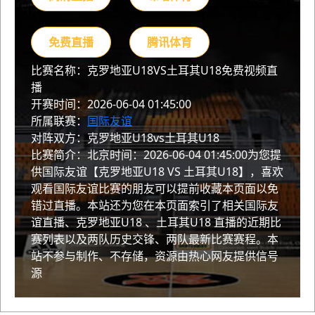
免费直播
腾讯体育
比赛名称：克罗地亚U18VS土耳其U18免费视频直
播
开赛时间：2026-06-04 01:45:00
所属联赛：
国际友谊
对阵双方：克罗地亚U18vs土耳其U18
比赛简介：北京时间：2026-06-04 01:45:00为您提
供国际友谊【克罗地亚U18 VS 土耳其U18】，喜欢
观看国际友谊比赛的朋友可以提前收藏本页面以免
错过直播。本站还为您在本页面索引了相关国际友
谊直播、克罗地亚U18 、土耳其U18 直播的近期比
赛列表以及两队历史交锋、两队最新比赛赛程。本
站不参与制作、不存储，资源由热心网友提供信号
源