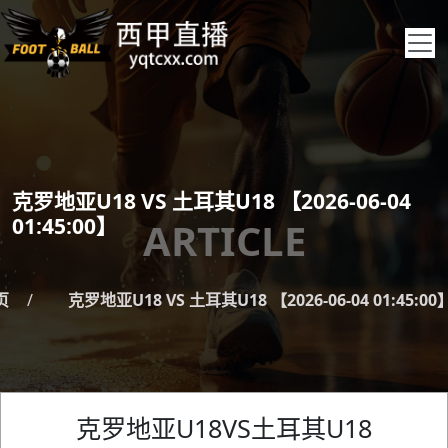
克罗地亚U18 VS 土耳其U18 【2026-06-04 
01:45:00】
ARTICLE
页
>
克罗地亚U18 VS 土耳其U18 【2026-06-04 01:45:00
克罗地亚U18VS土耳其U18