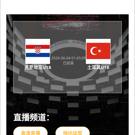
:
2026-06-04 01:45:00
已结束
克罗地亚U18
土耳其U18
直播频道：
高清直播
咪咕体育