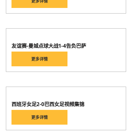
更多详情
友谊赛-曼城点球大战1-4告负巴萨
更多详情
西班牙女足2-0巴西女足视频集锦
更多详情