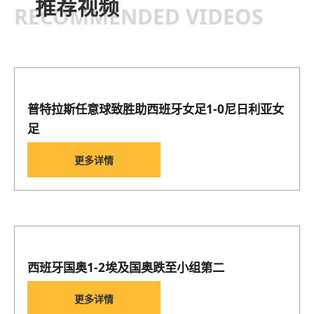
推荐视频
RECOMMENDED VIDEOS
普特拉斯任意球致胜助西班牙女足1-0尼日利亚女
足
更多详情
西班牙国奥1-2埃及国奥跌至小组第二
更多详情