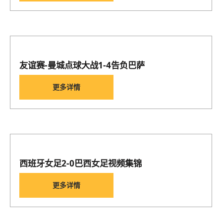
友谊赛-曼城点球大战1-4告负巴萨
更多详情
西班牙女足2-0巴西女足视频集锦
更多详情