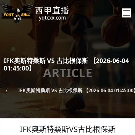
IFK奥斯特桑斯 VS 古比根保斯 【2026-06-04 
01:45:00】
ARTICLE
页
>
IFK奥斯特桑斯 VS 古比根保斯 【2026-06-04 01:45:0
IFK奥斯特桑斯VS古比根保斯