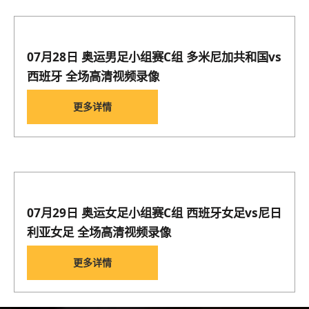
07月28日 奥运男足小组赛C组 多米尼加共和国vs
西班牙 全场高清视频录像
更多详情
07月29日 奥运女足小组赛C组 西班牙女足vs尼日
利亚女足 全场高清视频录像
更多详情