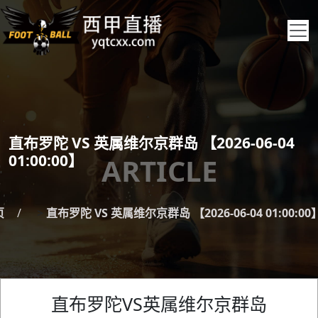
直布罗陀 VS 英属维尔京群岛 【2026-06-04 
01:00:00】
ARTICLE
页
>
直布罗陀 VS 英属维尔京群岛 【2026-06-04 01:00:00
直布罗陀VS英属维尔京群岛