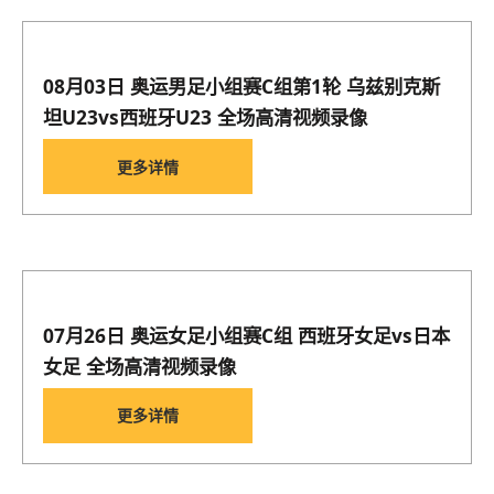
08月03日 奥运男足小组赛C组第1轮 乌兹别克斯
坦U23vs西班牙U23 全场高清视频录像
更多详情
07月26日 奥运女足小组赛C组 西班牙女足vs日本
女足 全场高清视频录像
更多详情