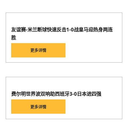
友谊赛-米兰断球快速反击1-0战皇马迎热身两连
胜
更多详情
费尔明世界波双响助西班牙3-0日本进四强
更多详情