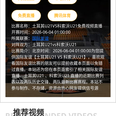
免费直播
腾讯体育
比赛名称：土耳其U21VS科索沃U21免费视频直播
开赛时间：2026-06-04 01:00:00
所属联赛：
国际友谊
对阵双方：土耳其U21vs科索沃U21
比赛简介：北京时间：2026-06-04 01:00:00为您提
供国际友谊【土耳其U21 VS 科索沃U21】，喜欢观
看国际友谊比赛的朋友可以提前收藏本页面以免错
过直播。本站还为您在本页面索引了相关国际友谊
直播、土耳其U21 、科索沃U21 直播的近期比赛列
表以及两队历史交锋、两队最新比赛赛程。本站不
参与制作、不存储，资源由热心网友提供信号源
推荐视频
RECOMMENDED VIDEOS