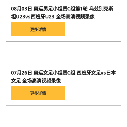
08月03日 奥运男足小组赛C组第1轮 乌兹别克斯
坦U23vs西班牙U23 全场高清视频录像
更多详情
07月26日 奥运女足小组赛C组 西班牙女足vs日本
女足 全场高清视频录像
更多详情