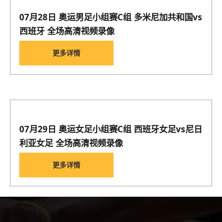
07月28日 奥运男足小组赛C组 多米尼加共和国vs
西班牙 全场高清视频录像
更多详情
07月29日 奥运女足小组赛C组 西班牙女足vs尼日
利亚女足 全场高清视频录像
更多详情