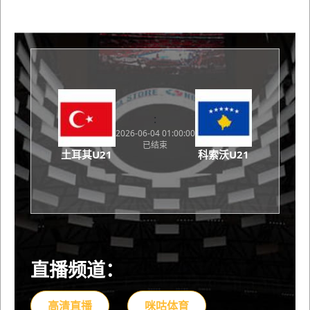
:
2026-06-04 01:00:00
已结束
土耳其U21
科索沃U21
直播频道：
高清直播
咪咕体育