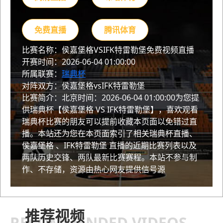
免费直播
腾讯体育
比赛名称：侯嘉堡格VSIFK特雷勒堡免费视频直播
开赛时间：2026-06-04 01:00:00
所属联赛：
瑞典杯
对阵双方：侯嘉堡格vsIFK特雷勒堡
比赛简介：北京时间：2026-06-04 01:00:00为您提
供瑞典杯【侯嘉堡格 VS IFK特雷勒堡】，喜欢观看
瑞典杯比赛的朋友可以提前收藏本页面以免错过直
播。本站还为您在本页面索引了相关瑞典杯直播、
侯嘉堡格 、IFK特雷勒堡 直播的近期比赛列表以及
两队历史交锋、两队最新比赛赛程。本站不参与制
作、不存储，资源由热心网友提供信号源
推荐视频
RECOMMENDED VIDEOS