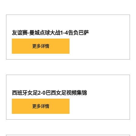
友谊赛-曼城点球大战1-4告负巴萨
更多详情
西班牙女足2-0巴西女足视频集锦
更多详情