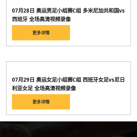
07月28日 奥运男足小组赛C组 多米尼加共和国vs
西班牙 全场高清视频录像
更多详情
07月29日 奥运女足小组赛C组 西班牙女足vs尼日
利亚女足 全场高清视频录像
更多详情