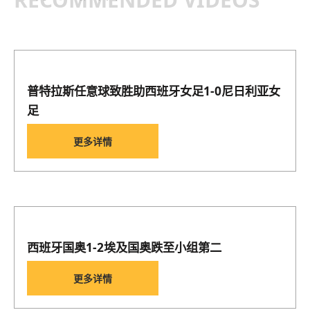
普特拉斯任意球致胜助西班牙女足1-0尼日利亚女
足
更多详情
西班牙国奥1-2埃及国奥跌至小组第二
更多详情