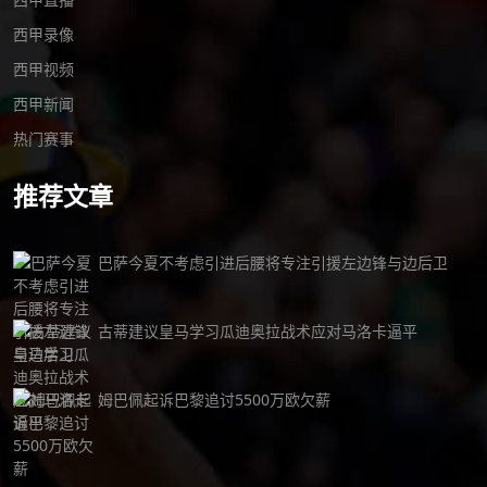
西甲录像
西甲视频
西甲新闻
热门赛事
推荐文章
巴萨今夏不考虑引进后腰将专注引援左边锋与边后卫
古蒂建议皇马学习瓜迪奥拉战术应对马洛卡逼平
姆巴佩起诉巴黎追讨5500万欧欠薪