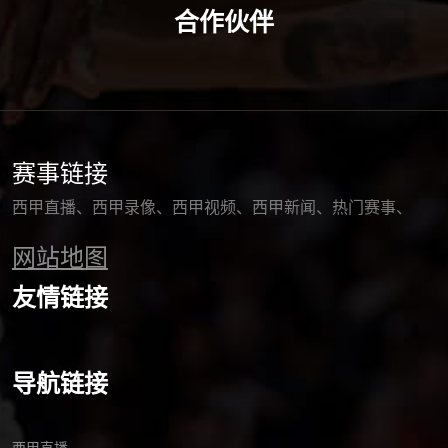
合作伙伴
赛事链接
西甲直播
西甲录像
西甲视频
西甲新闻
热门赛事
网站地图
友情链接
导航链接
西甲直播