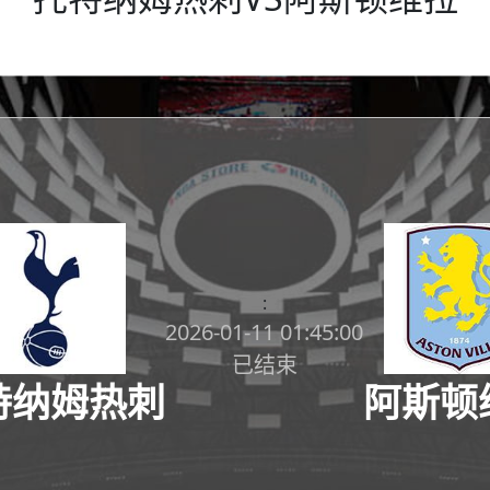
:
2026-01-11 01:45:00
已结束
特纳姆热刺
阿斯顿