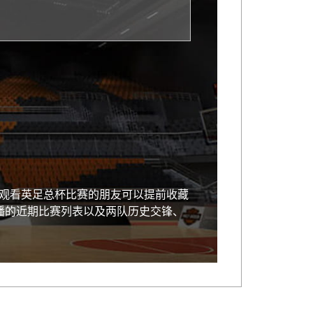
】，喜欢观看英足总杯比赛的朋友可以提前收藏
播的近期比赛列表以及两队历史交锋、