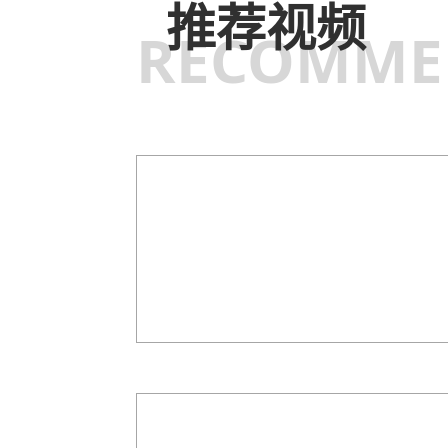
推荐视频
RECOMME