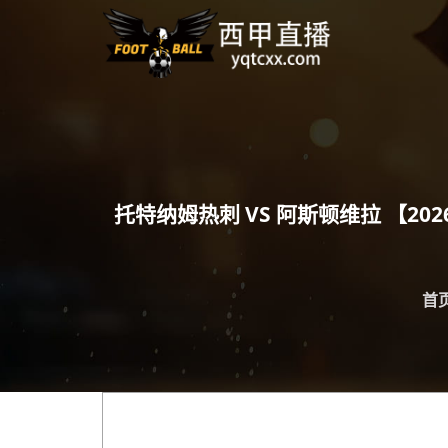
托特纳姆热刺 VS 阿斯顿维拉 【2026-01
首