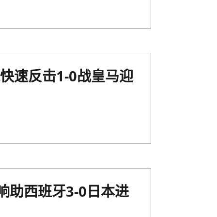
快速反击1-0战皇马迎
响助西班牙3-0日本进