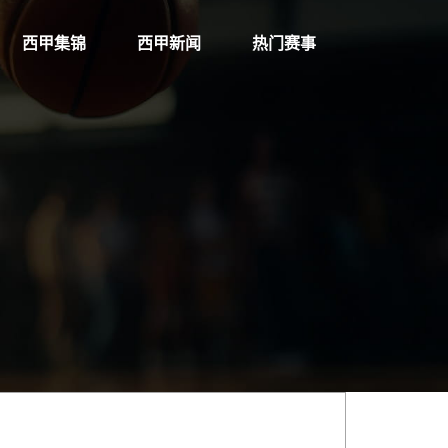
西甲集锦
西甲新闻
热门赛事
】