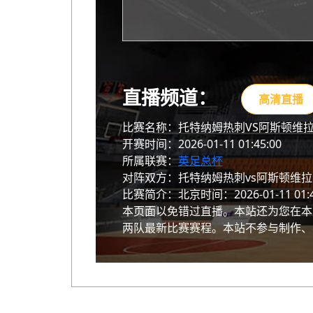
直播频道：
高清直播
比赛名称：托特纳姆热刺VS阿斯顿维
开赛时间：2026-01-11 01:45:00
所属联赛：
英足总杯
对阵双方：托特纳姆热刺vs阿斯顿维拉
比赛简介：北京时间：2026-01-11
本页面以免错过直播。本站还为您在本
两队最新比赛赛程。本站不参与制作、