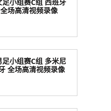
运女足小组赛C组 西班牙
 全场高清视频录像
运男足小组赛C组 多米尼
牙 全场高清视频录像