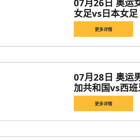
07月26日 奥
女足vs日本女足
更多详情
07月28日 奥
加共和国vs西班
更多详情