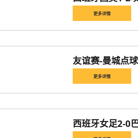
更多详情
友谊赛-曼城点球
更多详情
西班牙女足2-0