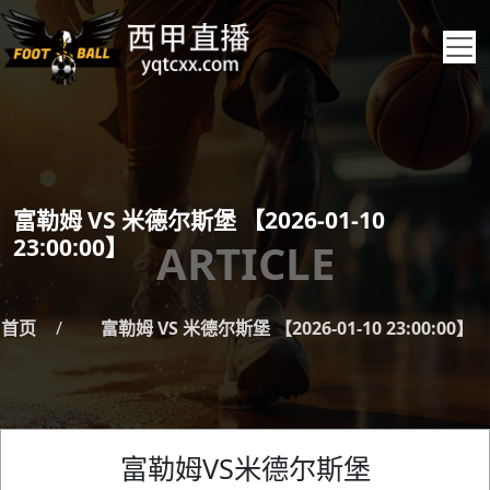
富勒姆 VS 米德尔斯堡 【2026-01-10 
23:00:00】
ARTICLE
首页
>
富勒姆 VS 米德尔斯堡 【2026-01-10 23:00:00】
富勒姆VS米德尔斯堡