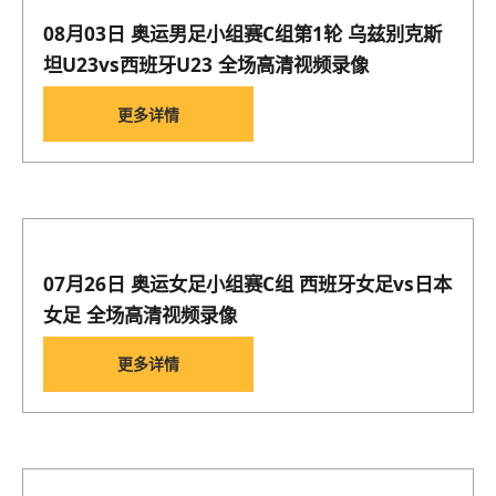
08月03日 奥运男足小组赛C组第1轮 乌兹别克斯
坦U23vs西班牙U23 全场高清视频录像
更多详情
07月26日 奥运女足小组赛C组 西班牙女足vs日本
女足 全场高清视频录像
更多详情