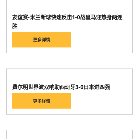
友谊赛-米兰断球快速反击1-0战皇马迎热身两连
胜
更多详情
费尔明世界波双响助西班牙3-0日本进四强
更多详情