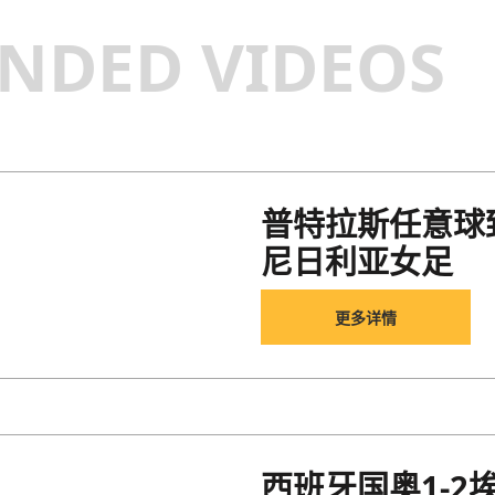
NDED VIDEOS
普特拉斯任意球
尼日利亚女足
更多详情
西班牙国奥1-