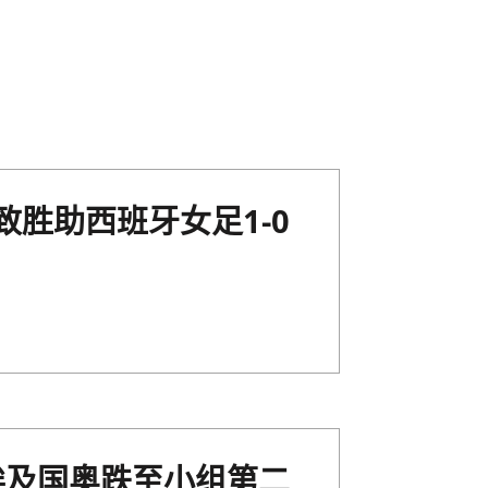
致胜助西班牙女足1-0
2埃及国奥跌至小组第二