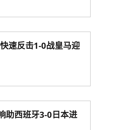
快速反击1-0战皇马迎
响助西班牙3-0日本进