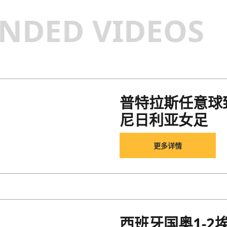
NDED VIDEOS
普特拉斯任意球
尼日利亚女足
更多详情
西班牙国奥1-