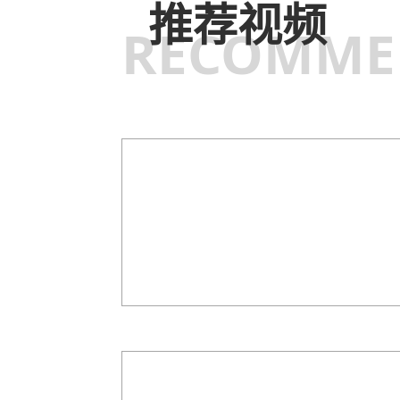
推荐视频
RECOMME