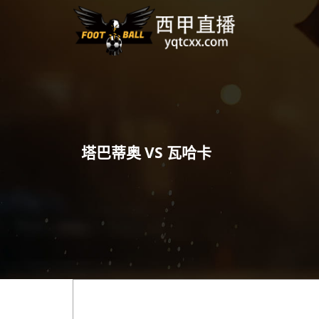
塔巴蒂奥 VS 瓦哈卡