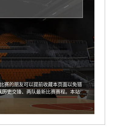
看墨西甲比赛的朋友可以提前收藏本页面以免错
队历史交锋、两队最新比赛赛程。本站