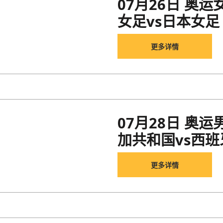
07月26日 奥
女足vs日本女足
更多详情
07月28日 奥
加共和国vs西班
更多详情