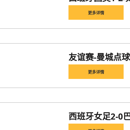
更多详情
友谊赛-曼城点球
更多详情
西班牙女足2-0