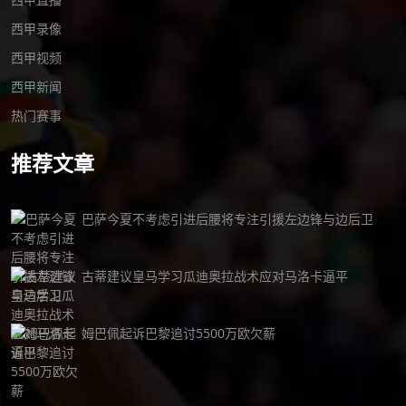
西甲录像
西甲视频
西甲新闻
热门赛事
推荐文章
巴萨今夏不考虑引进后腰将专注引援左边锋与边后卫
古蒂建议皇马学习瓜迪奥拉战术应对马洛卡逼平
姆巴佩起诉巴黎追讨5500万欧欠薪