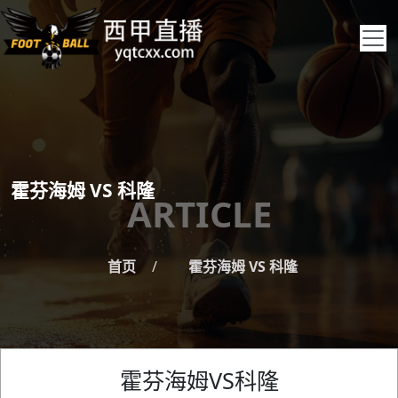
霍芬海姆 VS 科隆
ARTICLE
首页
>
霍芬海姆 VS 科隆
霍芬海姆VS科隆