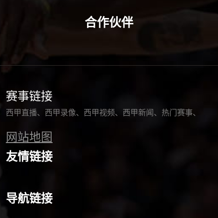
合作伙伴
赛事链接
西甲直播
西甲录像
西甲视频
西甲新闻
热门赛事
网站地图
友情链接
导航链接