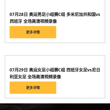
07月28日 奥运男足小组赛C组 多米尼加共和国vs
西班牙 全场高清视频录像
更多详情
07月29日 奥运女足小组赛C组 西班牙女足vs尼日
利亚女足 全场高清视频录像
更多详情