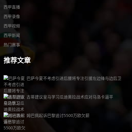
西甲直播
西甲录像
西甲视频
西甲新闻
热门赛事
推荐文章
巴萨今夏不考虑引进后腰将专注引援左边锋与边后卫
古蒂建议皇马学习瓜迪奥拉战术应对马洛卡逼平
姆巴佩起诉巴黎追讨5500万欧欠薪