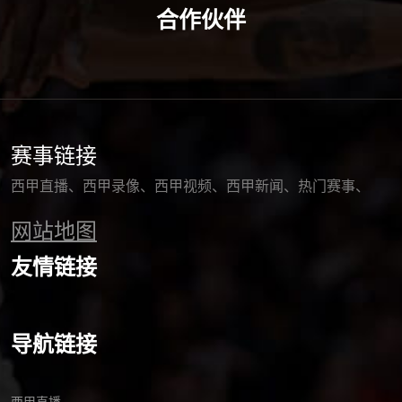
合作伙伴
赛事链接
西甲直播
西甲录像
西甲视频
西甲新闻
热门赛事
网站地图
友情链接
导航链接
西甲直播