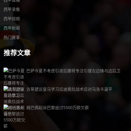
西甲录像
西甲视频
西甲新闻
热门赛事
推荐文章
巴萨今夏不考虑引进后腰将专注引援左边锋与边后卫
古蒂建议皇马学习瓜迪奥拉战术应对马洛卡逼平
姆巴佩起诉巴黎追讨5500万欧欠薪