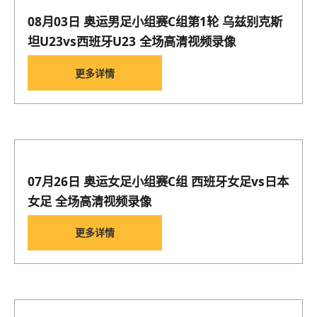
08月03日 奥运男足小组赛C组第1轮 乌兹别克斯
坦U23vs西班牙U23 全场高清视频录像
更多详情
07月26日 奥运女足小组赛C组 西班牙女足vs日本
女足 全场高清视频录像
更多详情