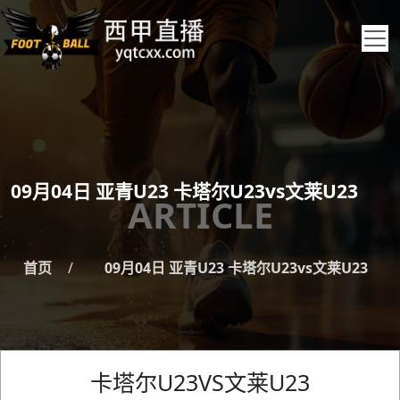
09月04日 亚青U23 卡塔尔U23vs文莱U23
ARTICLE
首页
>
09月04日 亚青U23 卡塔尔U23vs文莱U23
卡塔尔U23VS文莱U23