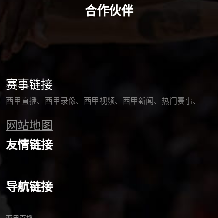
合作伙伴
赛事链接
西甲直播
西甲录像
西甲视频
西甲新闻
热门赛事
网站地图
友情链接
导航链接
西甲直播