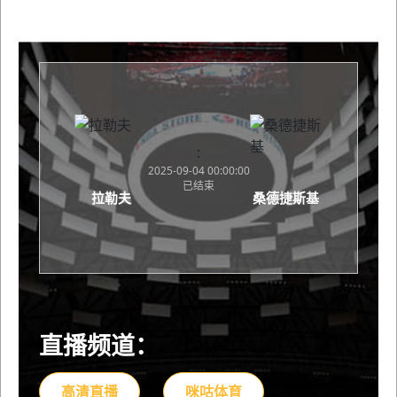
:
2025-09-04 00:00:00
已结束
拉勒夫
桑德捷斯基
直播频道：
高清直播
咪咕体育