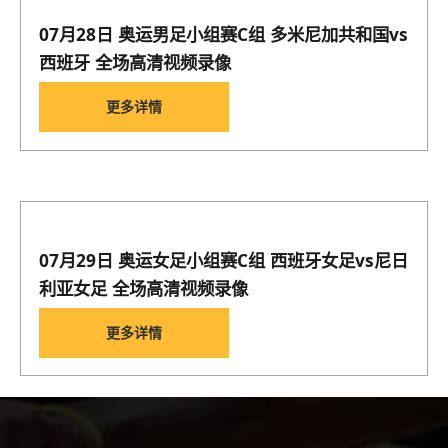
07月28日 奥运男足小组赛C组 多米尼加共和国vs
西班牙 全场高清视频录像
更多详情
07月29日 奥运女足小组赛C组 西班牙女足vs尼日
利亚女足 全场高清视频录像
更多详情