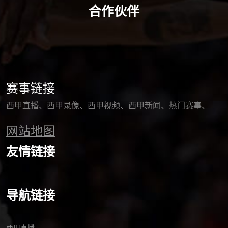
合作伙伴
赛事链接
西甲直播
西甲录像
西甲视频
西甲新闻
热门赛事
网站地图
友情链接
导航链接
西甲直播