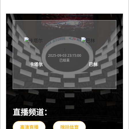
:
2025-09-03 23:15:00
已结束
卡塔尔
巴林
直播频道：
高清直播
咪咕体育