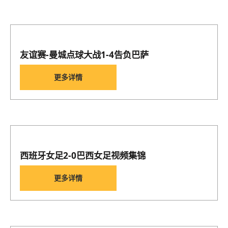
友谊赛-曼城点球大战1-4告负巴萨
更多详情
西班牙女足2-0巴西女足视频集锦
更多详情