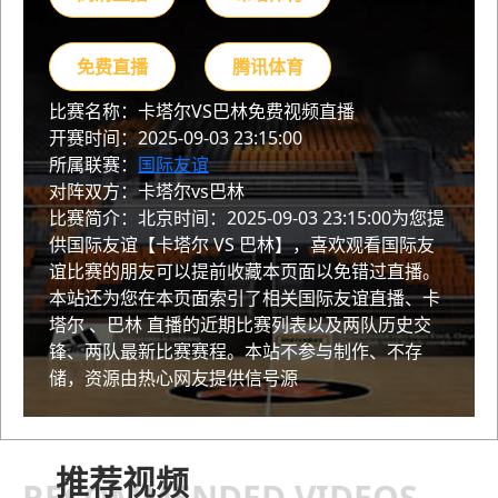
免费直播
腾讯体育
比赛名称：卡塔尔VS巴林免费视频直播
开赛时间：2025-09-03 23:15:00
所属联赛：
国际友谊
对阵双方：卡塔尔vs巴林
比赛简介：北京时间：2025-09-03 23:15:00为您提
供国际友谊【卡塔尔 VS 巴林】，喜欢观看国际友
谊比赛的朋友可以提前收藏本页面以免错过直播。
本站还为您在本页面索引了相关国际友谊直播、卡
塔尔 、巴林 直播的近期比赛列表以及两队历史交
锋、两队最新比赛赛程。本站不参与制作、不存
储，资源由热心网友提供信号源
推荐视频
RECOMMENDED VIDEOS