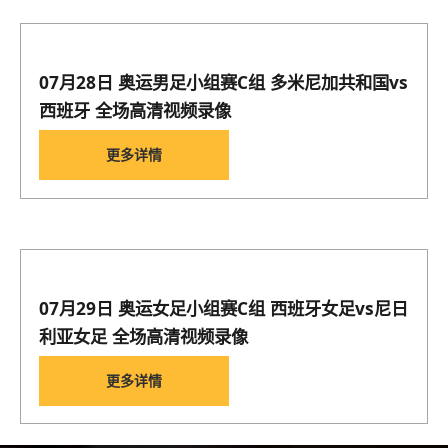
07月28日 奥运男足小组赛C组 多米尼加共和国vs
西班牙 全场高清视频录像
更多详情
07月29日 奥运女足小组赛C组 西班牙女足vs尼日
利亚女足 全场高清视频录像
更多详情