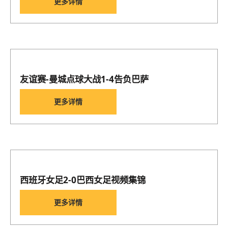
更多详情
友谊赛-曼城点球大战1-4告负巴萨
更多详情
西班牙女足2-0巴西女足视频集锦
更多详情