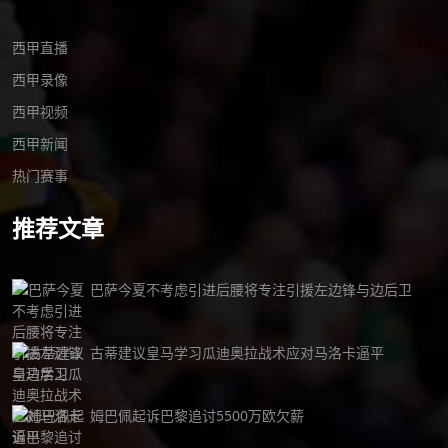
西甲直播
西甲录像
西甲视频
西甲新闻
热门赛事
推荐文章
巴萨今夏不考虑引进后腰将专注引援左边锋与边后卫
古蒂建议皇马学习瓜迪奥拉战术应对马洛卡逼平
姆巴佩起诉巴黎追讨5500万欧欠薪