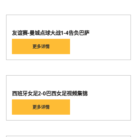
友谊赛-曼城点球大战1-4告负巴萨
更多详情
西班牙女足2-0巴西女足视频集锦
更多详情