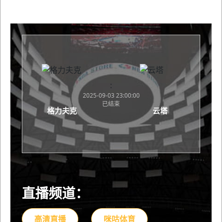
:
2025-09-03 23:00:00
已结束
格力夫克
云塔
直播频道：
高清直播
咪咕体育