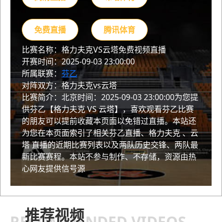
免费直播
腾讯体育
比赛名称：格力夫克VS云塔免费视频直播
开赛时间：2025-09-03 23:00:00
所属联赛：
芬乙
对阵双方：格力夫克vs云塔
比赛简介：北京时间：2025-09-03 23:00:00为您提
供芬乙【格力夫克 VS 云塔】，喜欢观看芬乙比赛
的朋友可以提前收藏本页面以免错过直播。本站还
为您在本页面索引了相关芬乙直播、格力夫克 、云
塔 直播的近期比赛列表以及两队历史交锋、两队最
新比赛赛程。本站不参与制作、不存储，资源由热
心网友提供信号源
推荐视频
RECOMMENDED VIDEOS