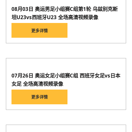
08月03日 奥运男足小组赛C组第1轮 乌兹别克斯
坦U23vs西班牙U23 全场高清视频录像
更多详情
07月26日 奥运女足小组赛C组 西班牙女足vs日本
女足 全场高清视频录像
更多详情