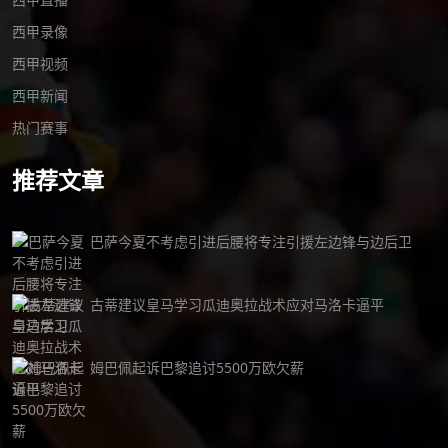
西甲录像
西甲视频
西甲新闻
热门赛事
推荐文章
巴萨今夏不考虑引进后腰将专注引援左边锋与边后卫
古蒂建议皇马学习瓜迪奥拉战术应对马洛卡逼平
姆巴佩起诉巴黎追讨5500万欧欠薪