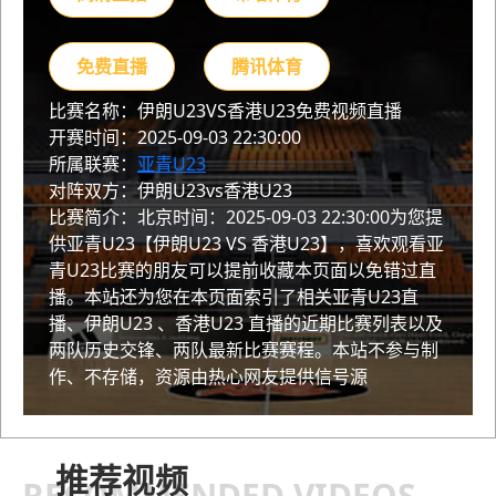
免费直播
腾讯体育
比赛名称：伊朗U23VS香港U23免费视频直播
开赛时间：2025-09-03 22:30:00
所属联赛：
亚青U23
对阵双方：伊朗U23vs香港U23
比赛简介：北京时间：2025-09-03 22:30:00为您提
供亚青U23【伊朗U23 VS 香港U23】，喜欢观看亚
青U23比赛的朋友可以提前收藏本页面以免错过直
播。本站还为您在本页面索引了相关亚青U23直
播、伊朗U23 、香港U23 直播的近期比赛列表以及
两队历史交锋、两队最新比赛赛程。本站不参与制
作、不存储，资源由热心网友提供信号源
推荐视频
RECOMMENDED VIDEOS