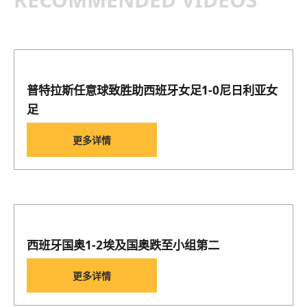
普特拉斯任意球致胜助西班牙女足1-0尼日利亚女
足
更多详情
西班牙国奥1-2埃及国奥跌至小组第二
更多详情