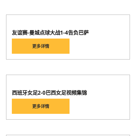
友谊赛-曼城点球大战1-4告负巴萨
更多详情
西班牙女足2-0巴西女足视频集锦
更多详情