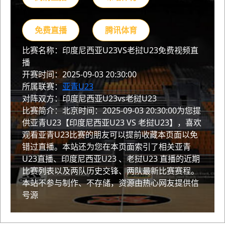
免费直播
腾讯体育
比赛名称：印度尼西亚U23VS老挝U23免费视频直
播
开赛时间：2025-09-03 20:30:00
所属联赛：
亚青U23
对阵双方：印度尼西亚U23vs老挝U23
比赛简介：北京时间：2025-09-03 20:30:00为您提
供亚青U23【印度尼西亚U23 VS 老挝U23】，喜欢
观看亚青U23比赛的朋友可以提前收藏本页面以免
错过直播。本站还为您在本页面索引了相关亚青
U23直播、印度尼西亚U23 、老挝U23 直播的近期
比赛列表以及两队历史交锋、两队最新比赛赛程。
本站不参与制作、不存储，资源由热心网友提供信
号源