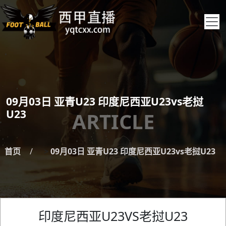
09月03日 亚青U23 印度尼西亚U23vs老挝
U23
ARTICLE
首页
>
09月03日 亚青U23 印度尼西亚U23vs老挝U23
印度尼西亚U23VS老挝U23