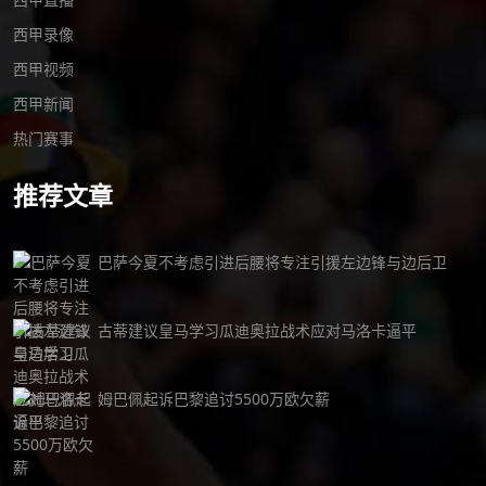
西甲录像
西甲视频
西甲新闻
热门赛事
推荐文章
巴萨今夏不考虑引进后腰将专注引援左边锋与边后卫
古蒂建议皇马学习瓜迪奥拉战术应对马洛卡逼平
姆巴佩起诉巴黎追讨5500万欧欠薪