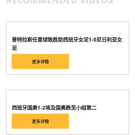
普特拉斯任意球致胜助西班牙女足1-0尼日利亚女
足
更多详情
西班牙国奥1-2埃及国奥跌至小组第二
更多详情