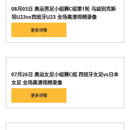
08月03日 奥运男足小组赛C组第1轮 乌兹别克斯
坦U23vs西班牙U23 全场高清视频录像
更多详情
07月26日 奥运女足小组赛C组 西班牙女足vs日本
女足 全场高清视频录像
更多详情