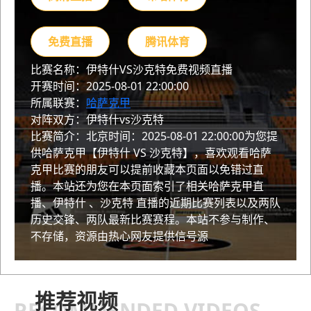
免费直播
腾讯体育
比赛名称：伊特什VS沙克特免费视频直播
开赛时间：2025-08-01 22:00:00
所属联赛：
哈萨克甲
对阵双方：伊特什vs沙克特
比赛简介：北京时间：2025-08-01 22:00:00为您提
供哈萨克甲【伊特什 VS 沙克特】，喜欢观看哈萨
克甲比赛的朋友可以提前收藏本页面以免错过直
播。本站还为您在本页面索引了相关哈萨克甲直
播、伊特什 、沙克特 直播的近期比赛列表以及两队
历史交锋、两队最新比赛赛程。本站不参与制作、
不存储，资源由热心网友提供信号源
推荐视频
RECOMMENDED VIDEOS