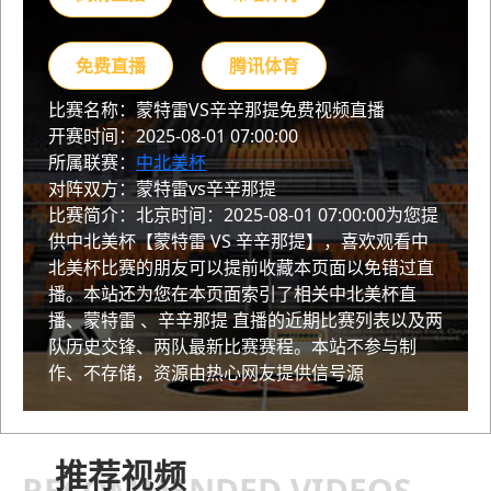
免费直播
腾讯体育
比赛名称：蒙特雷VS辛辛那提免费视频直播
开赛时间：2025-08-01 07:00:00
所属联赛：
中北美杯
对阵双方：蒙特雷vs辛辛那提
比赛简介：北京时间：2025-08-01 07:00:00为您提
供中北美杯【蒙特雷 VS 辛辛那提】，喜欢观看中
北美杯比赛的朋友可以提前收藏本页面以免错过直
播。本站还为您在本页面索引了相关中北美杯直
播、蒙特雷 、辛辛那提 直播的近期比赛列表以及两
队历史交锋、两队最新比赛赛程。本站不参与制
作、不存储，资源由热心网友提供信号源
推荐视频
RECOMMENDED VIDEOS