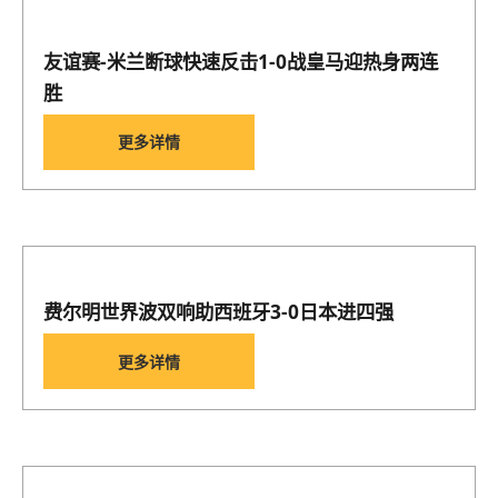
友谊赛-米兰断球快速反击1-0战皇马迎热身两连
胜
更多详情
费尔明世界波双响助西班牙3-0日本进四强
更多详情