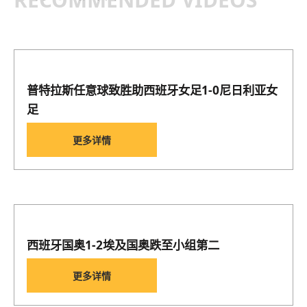
普特拉斯任意球致胜助西班牙女足1-0尼日利亚女
足
更多详情
西班牙国奥1-2埃及国奥跌至小组第二
更多详情