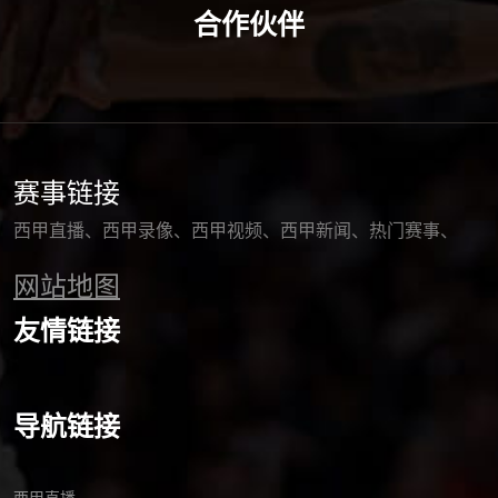
合作伙伴
赛事链接
西甲直播
西甲录像
西甲视频
西甲新闻
热门赛事
网站地图
友情链接
导航链接
西甲直播