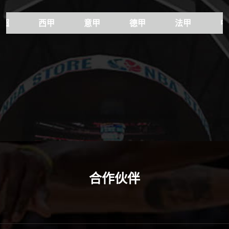
英超
西甲
意甲
德甲
法甲
中
合作伙伴