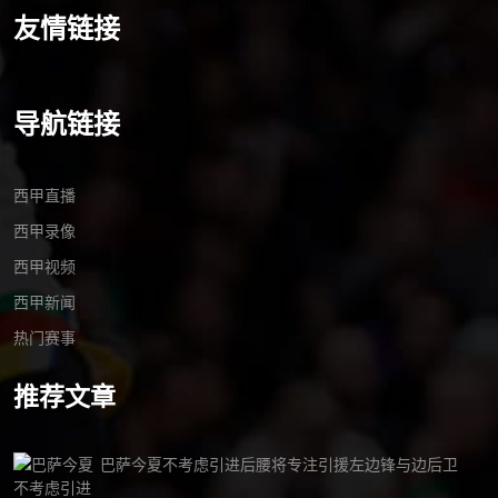
友情链接
导航链接
西甲直播
西甲录像
西甲视频
西甲新闻
热门赛事
推荐文章
巴萨今夏不考虑引进后腰将专注引援左边锋与边后卫