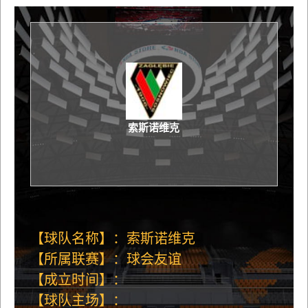
索斯诺维克
【球队名称】：索斯诺维克
【所属联赛】：球会友谊
【成立时间】：
【球队主场】：