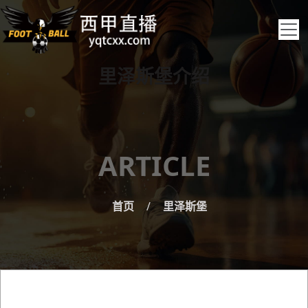
里泽斯堡介绍
ARTICLE
首页
里泽斯堡