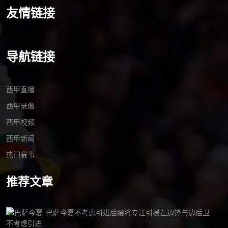
友情链接
导航链接
西甲直播
西甲录像
西甲视频
西甲新闻
热门赛事
推荐文章
巴萨今夏不考虑引进后腰将专注引援左边锋与边后卫