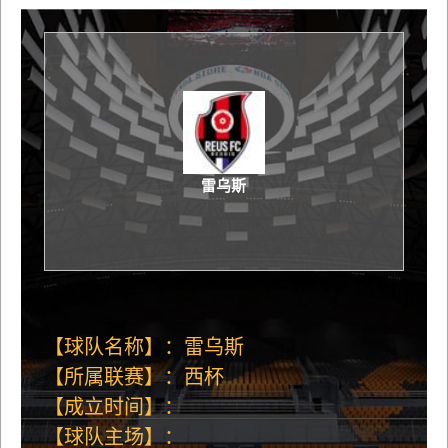
雷乌斯
【球队名称】：雷乌斯
【所属联赛】：西杯
【成立时间】：
【球队主场】：