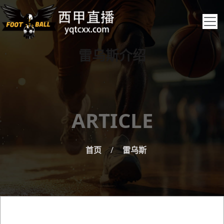
雷乌斯介绍
ARTICLE
首页
雷乌斯