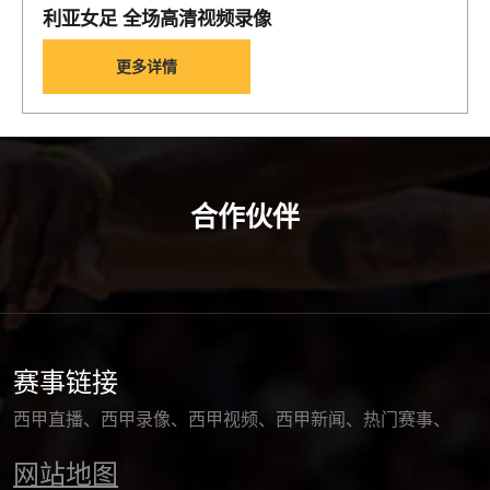
利亚女足 全场高清视频录像
更多详情
合作伙伴
赛事链接
西甲直播
西甲录像
西甲视频
西甲新闻
热门赛事
网站地图