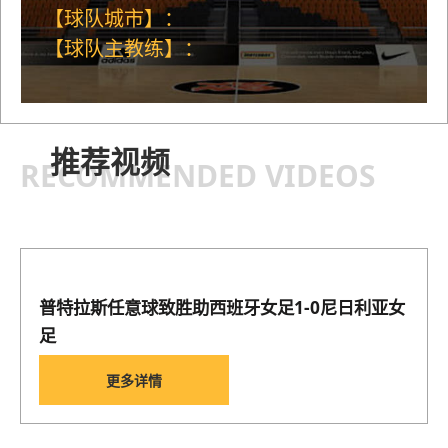
【球队城市】：
【球队主教练】：
推荐视频
RECOMMENDED VIDEOS
普特拉斯任意球致胜助西班牙女足1-0尼日利亚女
足
更多详情