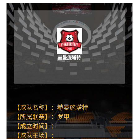
赫曼施塔特
【球队名称】：赫曼施塔特
【所属联赛】：罗甲
【成立时间】：
【球队主场】：