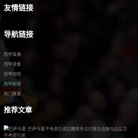
友情链接
导航链接
西甲直播
西甲录像
西甲视频
西甲新闻
热门赛事
推荐文章
巴萨今夏不考虑引进后腰将专注引援左边锋与边后卫