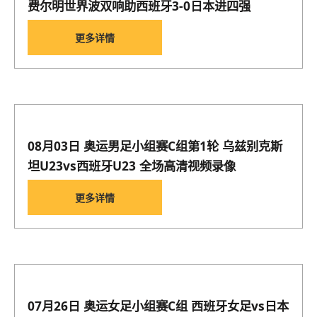
费尔明世界波双响助西班牙3-0日本进四强
更多详情
08月03日 奥运男足小组赛C组第1轮 乌兹别克斯
坦U23vs西班牙U23 全场高清视频录像
更多详情
07月26日 奥运女足小组赛C组 西班牙女足vs日本