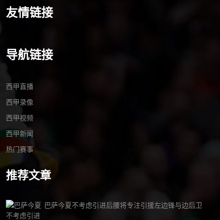
友情链接
导航链接
西甲直播
西甲录像
西甲视频
西甲新闻
热门赛事
推荐文章
巴萨今夏不考虑引进后腰将专注引援左边锋与边后卫