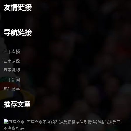
友情链接
导航链接
西甲直播
西甲录像
西甲视频
西甲新闻
热门赛事
推荐文章
巴萨今夏不考虑引进后腰将专注引援左边锋与边后卫