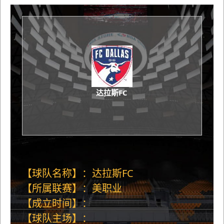
达拉斯FC
【球队名称】：达拉斯FC
【所属联赛】：美职业
【成立时间】：
【球队主场】：