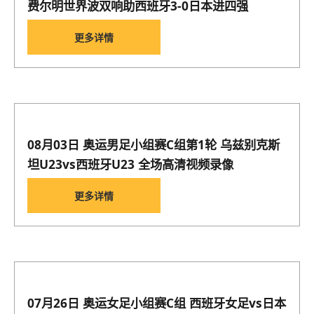
费尔明世界波双响助西班牙3-0日本进四强
更多详情
08月03日 奥运男足小组赛C组第1轮 乌兹别克斯
坦U23vs西班牙U23 全场高清视频录像
更多详情
07月26日 奥运女足小组赛C组 西班牙女足vs日本