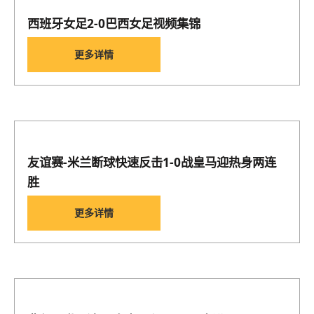
西班牙女足2-0巴西女足视频集锦
更多详情
友谊赛-米兰断球快速反击1-0战皇马迎热身两连
胜
更多详情