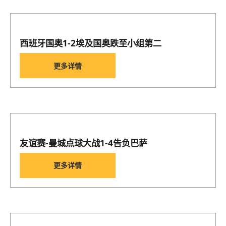
西班牙国奥1-2埃及国奥跌至小组第二
更多详情
友谊赛-曼城点球大战1-4告负巴萨
更多详情