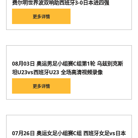
费尔明世界波双响助西班牙3-0日本进四强
更多详情
08月03日 奥运男足小组赛C组第1轮 乌兹别克斯
坦U23vs西班牙U23 全场高清视频录像
更多详情
07月26日 奥运女足小组赛C组 西班牙女足vs日本